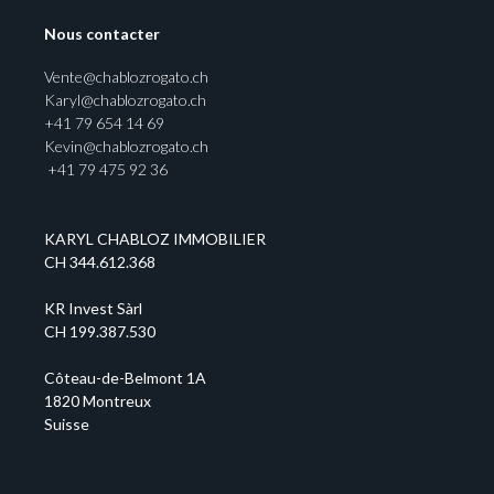
Nous contacter
Vente@chablozrogato.ch
Karyl@chablozrogato.ch
+41 79 654 14 69
Kevin@chablozrogato.ch
+41 79 475 92 36
KARYL CHABLOZ IMMOBILIER
CH 344.612.368
KR Invest Sàrl
CH 199.387.530
Côteau-de-Belmont 1A
1820 Montreux
Suisse