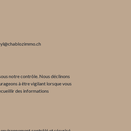
 karyl@chablozimmo.ch
 sous notre contrôle. Nous déclinons
urageons à être vigilant lorsque vous
ecueillir des informations
 environnement contrôlé et sécurisé,