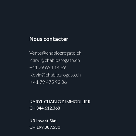
Nous contacter
Vente@chablozrogato.ch
Karyl@chablozrogato.ch
+41 79 654 14 69
Kevin@chablozrogato.ch
+41 79 475 92 36
KARYL CHABLOZ IMMOBILIER
CH 344.612.368
KR Invest Sàrl
CH 199.387.530