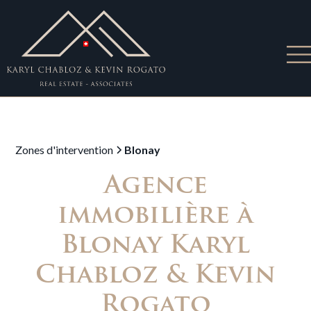
Zones d'intervention
Blonay
Agence
immobilière à
Blonay Karyl
Chabloz & Kevin
Rogato