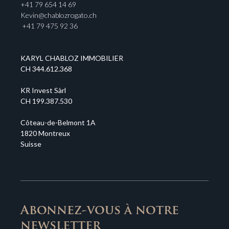
+41 79 654 14 69
Kevin@chablozrogato.ch
+41 79 475 92 36
KARYL CHABLOZ IMMOBILIER
CH 344.612.368
KR Invest Sàrl
CH 199.387.530
Côteau-de-Belmont 1A
1820 Montreux
Suisse
Abonnez-vous à notre
newsletter