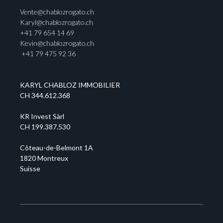
Vente@chablozrogato.ch
Karyl@chablozrogato.ch
+41 79 654 14 69
Kevin@chablozrogato.ch
+41 79 475 92 36
KARYL CHABLOZ IMMOBILIER
CH 344.612.368
KR Invest Sàrl
CH 199.387.530
Côteau-de-Belmont 1A
1820 Montreux
Suisse