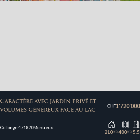
Caractère avec jardin privé et
1'720'000
CHF
volumes généreux face au lac
Collonge 47
1820
Montreux
210
m2
400
m2
5.5