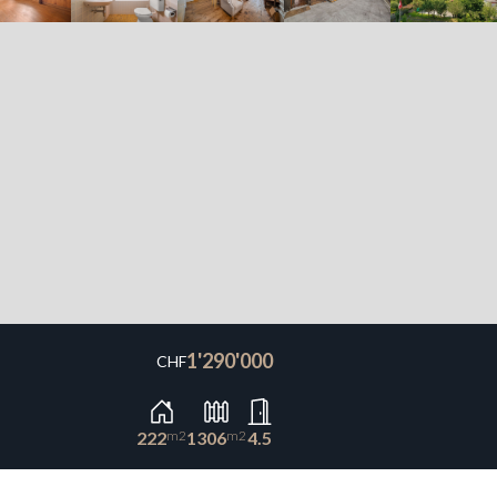
1'290'000
CHF
222
m2
1306
m2
4.5