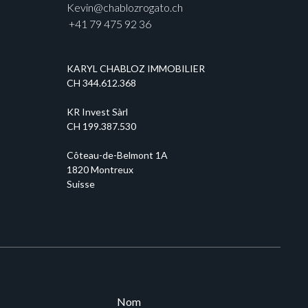
Kevin@chablozrogato.ch
+41 79 475 92 36
KARYL CHABLOZ IMMOBILIER
CH 344.612.368
KR Invest Sàrl
CH 199.387.530
Côteau-de-Belmont 1A
1820 Montreux
Suisse