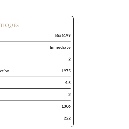
tiques
5556199
Immediate
2
ction
1975
4.5
3
1306
222