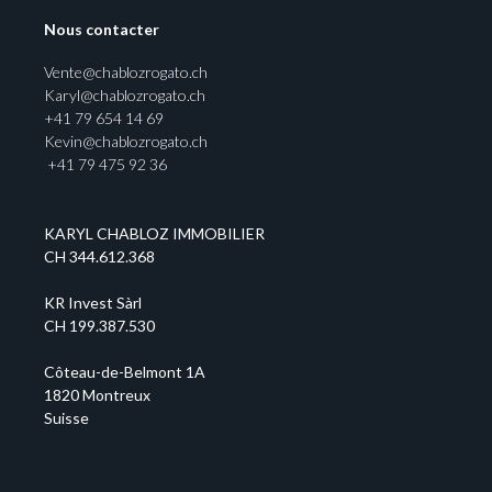
Nous contacter
Vente@chablozrogato.ch
Karyl@chablozrogato.ch
+41 79 654 14 69
Kevin@chablozrogato.ch
+41 79 475 92 36
KARYL CHABLOZ IMMOBILIER
CH 344.612.368
KR Invest Sàrl
CH 199.387.530
Côteau-de-Belmont 1A
1820 Montreux
Suisse