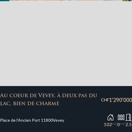
Au coeur de Vevey, à deux pas du
1'290'000
CHF
lac, bien de charme
Place de l'Ancien Port 1
1800
Vevey
102
m2
0
m2
2.5