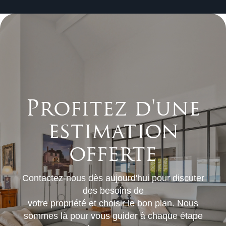
Profitez d'une
estimation
offerte
Contactez-nous dès aujourd'hui pour discuter
des besoins de
votre propriété et choisir le bon plan. Nous
sommes là pour vous guider à chaque étape