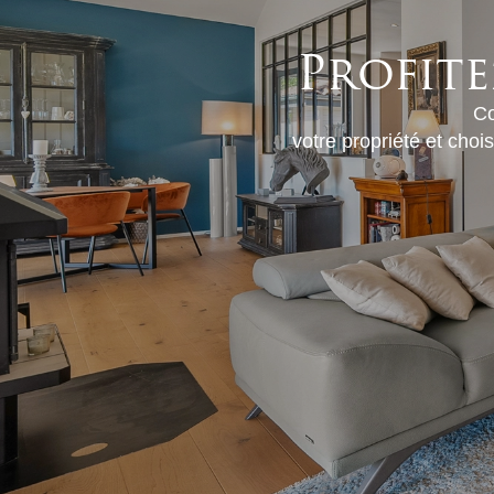
Profite
Co
votre propriété et cho