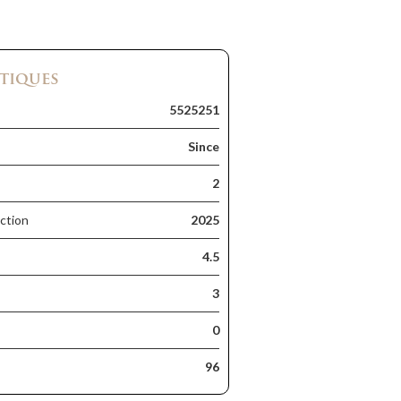
tiques
5525251
Since
2
ction
2025
4.5
3
0
96