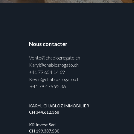
Nous contacter
Vente@chablozrogato.ch
Karyl@chablozrogato.ch
+41 79 654 14 69
Kevin@chablozrogato.ch
+41 79 475 92 36
KARYL CHABLOZ IMMOBILIER
CH 344.612.368
KR Invest Sàrl
CH 199.387.530