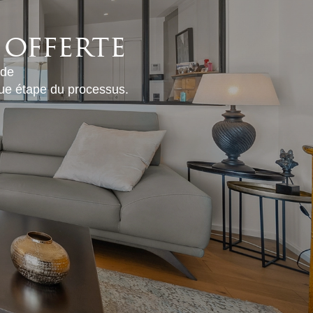
 offerte
 de
que étape du processus.