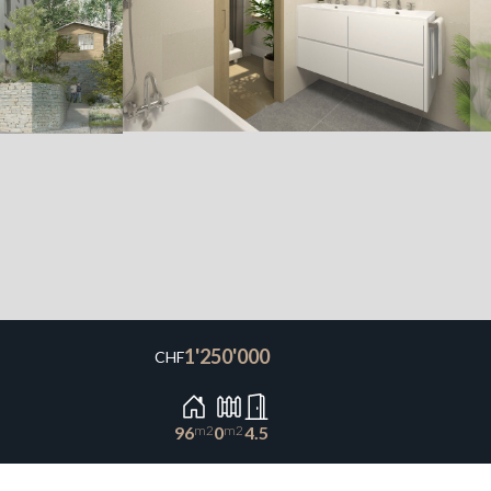
1'250'000
CHF
96
m2
0
m2
4.5