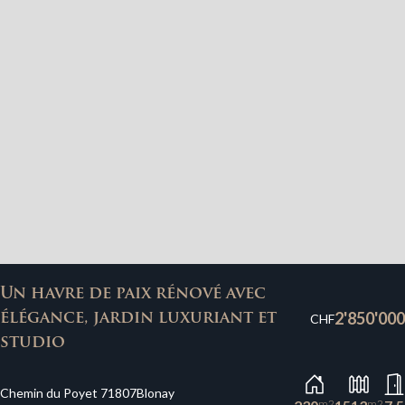
Un havre de paix rénové avec
2'850'000
élégance, jardin luxuriant et
CHF
studio
Chemin du Poyet 7
1807
Blonay
m2
m2