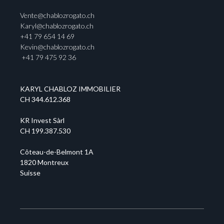
Vente@chablozrogato.ch
Karyl@chablozrogato.ch
+41 79 654 14 69
Kevin@chablozrogato.ch
+41 79 475 92 36
KARYL CHABLOZ IMMOBILIER
CH 344.612.368
KR Invest Sàrl
CH 199.387.530
Côteau-de-Belmont 1A
1820 Montreux
Suisse